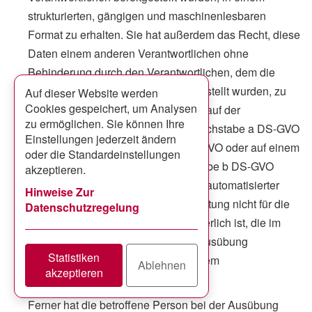
strukturierten, gängigen und maschinenlesbaren
Format zu erhalten. Sie hat außerdem das Recht, diese
Daten einem anderen Verantwortlichen ohne
Behinderung durch den Verantwortlichen, dem die
personenbezogenen Daten bereitgestellt wurden, zu
Auf dieser Website werden
Cookies gespeichert, um Analysen
übermitteln, sofern die Verarbeitung auf der
zu ermöglichen. Sie können Ihre
Einwilligung gemäß Art. 6 Abs. 1 Buchstabe a DS-GVO
Einstellungen jederzeit ändern
oder Art. 9 Abs. 2 Buchstabe a DS-GVO oder auf einem
oder die Standardeinstellungen
Vertrag gemäß Art. 6 Abs. 1 Buchstabe b DS-GVO
akzeptieren.
beruht und die Verarbeitung mithilfe automatisierter
Hinweise Zur
Verfahren erfolgt, sofern die Verarbeitung nicht für die
Datenschutzregelung
Wahrnehmung einer Aufgabe erforderlich ist, die im
öffentlichen Interesse liegt oder in Ausübung
Statistiken
öffentlicher Gewalt erfolgt, welche dem
Ablehnen
akzeptieren
Verantwortlichen übertragen wurde.
Ferner hat die betroffene Person bei der Ausübung