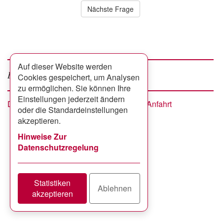
Nächste Frage
Auf dieser Website werden
Facebook
google +
Besuchen Sie uns auf
Cookies gespeichert, um Analysen
zu ermöglichen. Sie können Ihre
Einstellungen jederzeit ändern
Datenschutzerklärung
Impressum
Anfahrt
Footer
oder die Standardeinstellungen
menu
akzeptieren.
Hinweise Zur
Datenschutzregelung
Statistiken
Ablehnen
akzeptieren