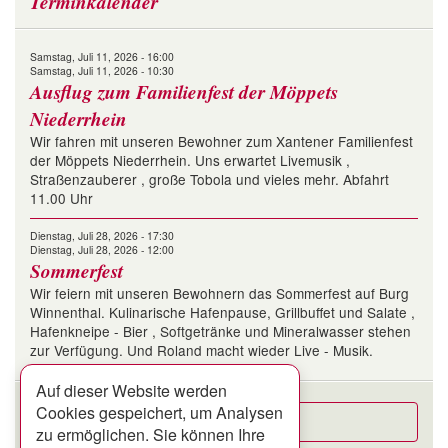
Terminkalender
Samstag, Juli 11, 2026 - 16:00
Samstag, Juli 11, 2026 - 10:30
Ausflug zum Familienfest der Möppets
Niederrhein
Wir fahren mit unseren Bewohner zum Xantener Familienfest
der Möppets Niederrhein. Uns erwartet Livemusik ,
Straßenzauberer , große Tobola und vieles mehr. Abfahrt
11.00 Uhr
Dienstag, Juli 28, 2026 - 17:30
Dienstag, Juli 28, 2026 - 12:00
Sommerfest
Wir feiern mit unseren Bewohnern das Sommerfest auf Burg
Winnenthal. Kulinarische Hafenpause, Grillbuffet und Salate ,
Hafenkneipe - Bier , Softgetränke und Mineralwasser stehen
zur Verfügung. Und Roland macht wieder Live - Musik.
Auf dieser Website werden
Cookies gespeichert, um Analysen
Alle Termine
zu ermöglichen. Sie können Ihre