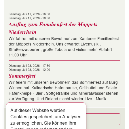
Samstag, Juli 11, 2026 - 16:00
Samstag, Juli 11, 2026 - 10:30
Ausflug zum Familienfest der Möppets
Niederrhein
Wir fahren mit unseren Bewohner zum Xantener Familienfest
der Möppets Niederrhein. Uns erwartet Livemusik ,
Straßenzauberer , große Tobola und vieles mehr. Abfahrt
11.00 Uhr
Dienstag, Juli 28, 2026 - 17:30
Dienstag, Juli 28, 2026 - 12:00
Sommerfest
Wir feiern mit unseren Bewohnern das Sommerfest auf Burg
Winnenthal. Kulinarische Hafenpause, Grillbuffet und Salate ,
Hafenkneipe - Bier , Softgetränke und Mineralwasser stehen
zur Verfügung. Und Roland macht wieder Live - Musik.
Auf dieser Website werden
Cookies gespeichert, um Analysen
Alle Termine
zu ermöglichen. Sie können Ihre