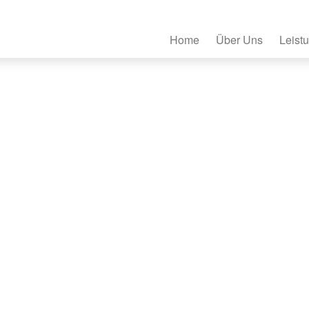
Home
Über Uns
Leist