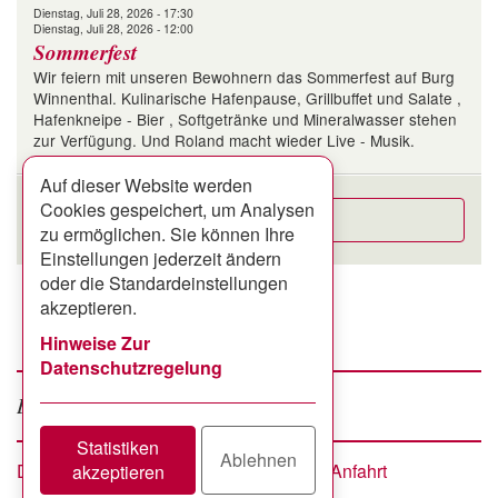
Dienstag, Juli 28, 2026 - 17:30
Dienstag, Juli 28, 2026 - 12:00
Sommerfest
Wir feiern mit unseren Bewohnern das Sommerfest auf Burg
Winnenthal. Kulinarische Hafenpause, Grillbuffet und Salate ,
Hafenkneipe - Bier , Softgetränke und Mineralwasser stehen
zur Verfügung. Und Roland macht wieder Live - Musik.
Auf dieser Website werden
Cookies gespeichert, um Analysen
Alle Termine
zu ermöglichen. Sie können Ihre
Einstellungen jederzeit ändern
oder die Standardeinstellungen
akzeptieren.
Hinweise Zur
Datenschutzregelung
Facebook
google +
Besuchen Sie uns auf
Statistiken
Ablehnen
Datenschutzerklärung
Impressum
Anfahrt
akzeptieren
Footer